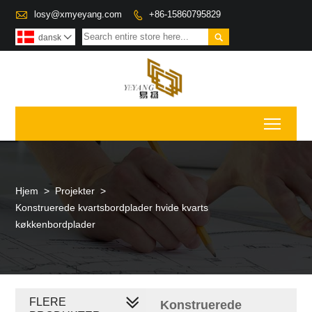

losy@xmyeyang.com
+86-15860795829


dansk

Toggl
Hjem
>
Projekter
>
Konstruerede kvartsbordplader hvide kvarts
køkkenbordplader
FLERE
Konstruerede