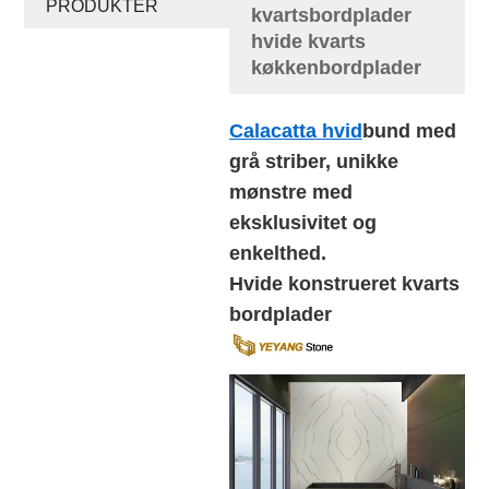
PRODUKTER
kvartsbordplader
hvide kvarts
køkkenbordplader
Calacatta hvid
bund med
grå striber, unikke
mønstre med
eksklusivitet og
enkelthed.
Hvide konstrueret kvarts
bordplader