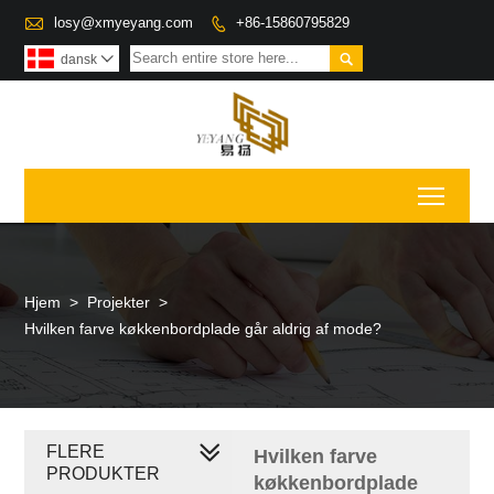

losy@xmyeyang.com
+86-15860795829


dansk

Toggl
Hjem
>
Projekter
>
Hvilken farve køkkenbordplade går aldrig af mode?
FLERE
Hvilken farve
PRODUKTER
køkkenbordplade