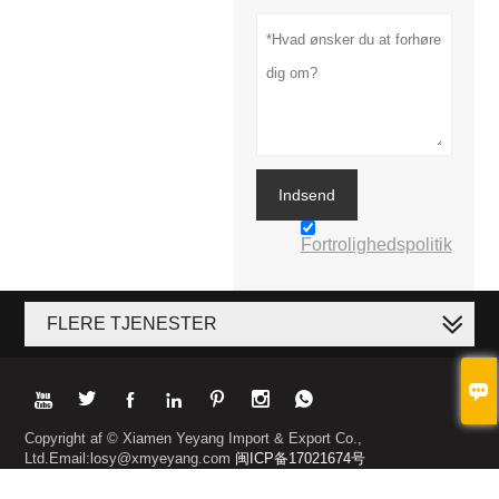
Indsend
Fortrolighedspolitik
FLERE TJENESTER








Copyright af © Xiamen Yeyang Import & Export Co.,
Ltd.Email:losy@xmyeyang.com
闽ICP备17021674号