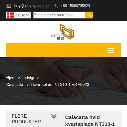

losy@xmyeyang.com
+86-15860795829


dansk

Toggl
Hjem
>
Indsigt
>
Calacatta hvid kvartsplade NT310-1 VS A5023
FLERE
Calacatta hvid
PRODUKTER
kvartsplade NT310-1