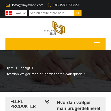

losy@xmyeyang.com
+86-15860795829


dansk

Toggl
Hjem
>
Indsigt
>
Hvordan vælger man brugerdefineret kvartsplade?
FLERE
Hvordan vælger
PRODUKTER
man brugerdefineret