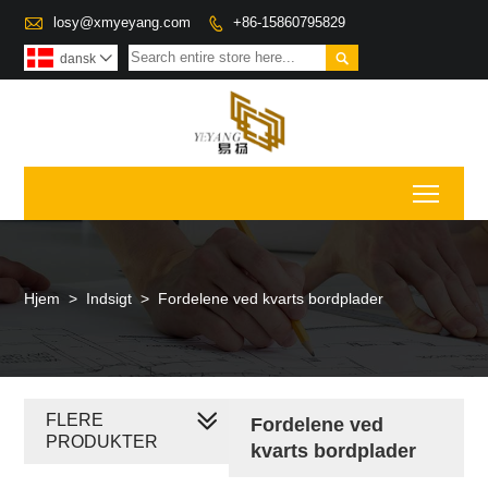

losy@xmyeyang.com
+86-15860795829


dansk

Toggl
Hjem
>
Indsigt
>
Fordelene ved kvarts bordplader
FLERE
Fordelene ved
PRODUKTER
kvarts bordplader