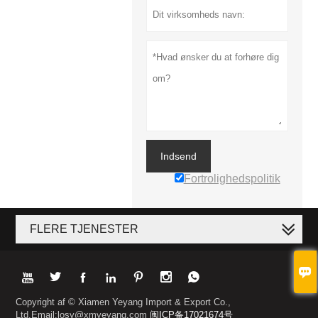
Indsend
Fortrolighedspolitik
FLERE TJENESTER








Copyright af © Xiamen Yeyang Import & Export Co.,
Ltd.Email:losy@xmyeyang.com
闽ICP备17021674号