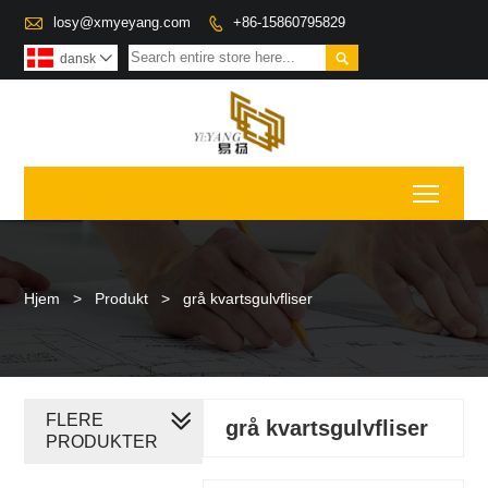

losy@xmyeyang.com
+86-15860795829


dansk

Toggl
Hjem
>
Produkt
>
grå kvartsgulvfliser
FLERE
grå kvartsgulvfliser
PRODUKTER