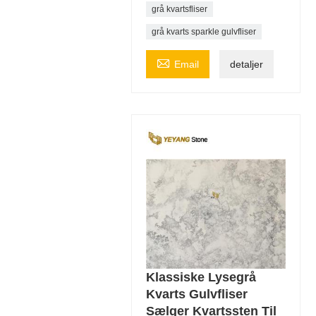
grå kvartsfliser
grå kvarts sparkle gulvfliser

Email
detaljer
Klassiske Lysegrå
Kvarts Gulvfliser
Sælger Kvartssten Til