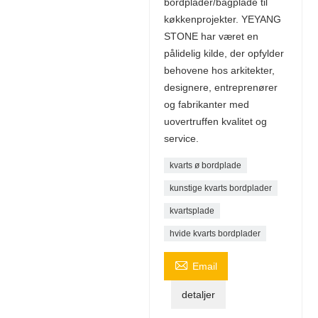
bordplader/bagplade til
køkkenprojekter. YEYANG
STONE har været en
pålidelig kilde, der opfylder
behovene hos arkitekter,
designere, entreprenører
og fabrikanter med
uovertruffen kvalitet og
service.
kvarts ø bordplade
kunstige kvarts bordplader
kvartsplade
hvide kvarts bordplader

Email
detaljer