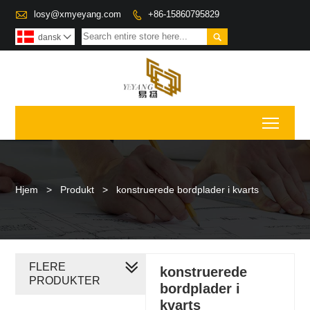

losy@xmyeyang.com
+86-15860795829


dansk

Toggl
Hjem
>
Produkt
>
konstruerede bordplader i kvarts
FLERE
konstruerede
PRODUKTER
bordplader i
kvarts