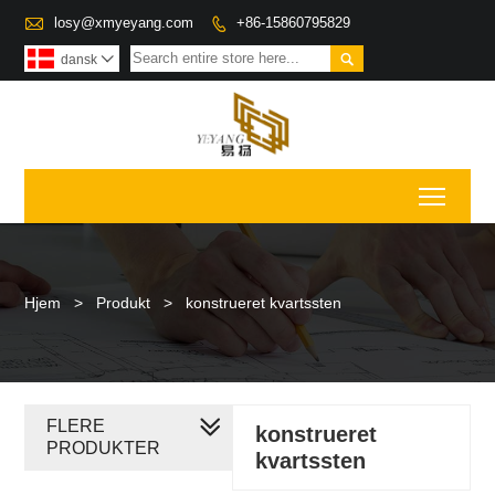

losy@xmyeyang.com
+86-15860795829


dansk

Toggl
Hjem
>
Produkt
>
konstrueret kvartssten
FLERE
konstrueret
PRODUKTER
kvartssten