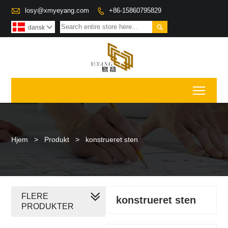

losy@xmyeyang.com
+86-15860795829


dansk

Toggl
Hjem
>
Produkt
>
konstrueret sten
FLERE
konstrueret sten
PRODUKTER