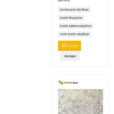
konstrueret stenfliser
kvarts flisegulve
kvarts køkkenvægfliser
sorte kvarts vægfliser

Email
detaljer