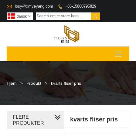

losy@xmyeyang.com
+86-15860795829


dansk

Toggl
Hjem
>
Produkt
>
kvarts fliser pris
FLERE
kvarts fliser pris
PRODUKTER