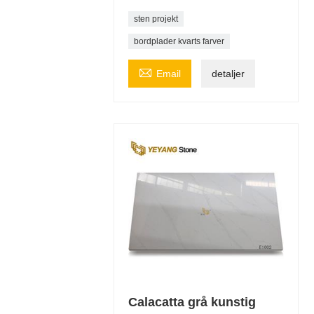
sten projekt
bordplader kvarts farver

Email
detaljer
Calacatta grå kunstig