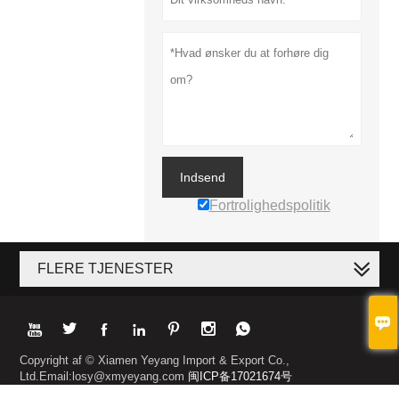
Indsend
Fortrolighedspolitik
FLERE TJENESTER








Copyright af © Xiamen Yeyang Import & Export Co.,
Ltd.Email:losy@xmyeyang.com
闽ICP备17021674号