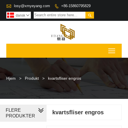

losy@xmyeyang.com
+86-15860795829


dansk

Toggl
Hjem
>
Produkt
>
kvartsfliser engros
FLERE
kvartsfliser engros
PRODUKTER