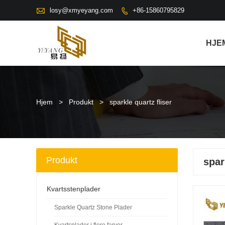

losy@xmyeyang.com
+86-15860795829

HJE
Hjem
>
Produkt
>
sparkle quartz fliser
Produkt
spar
Kvartsstenplader
Sparkle Quartz Stone Plader
Kvartsplader i flere farver