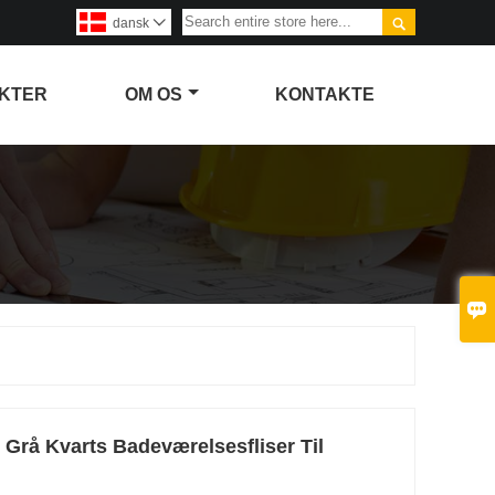

dansk

KTER
OM OS
KONTAKTE

 Grå Kvarts Badeværelsesfliser Til