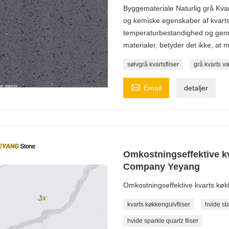
Byggemateriale Naturlig grå Kvar
og kemiske egenskaber af kvart
temperaturbestandighed og gen
materialer, betyder det ikke, at m
sølvgrå kvartsfliser
grå kvarts væ

Email
detaljer
Omkostningseffektive kv
Company Yeyang
Omkostningseffektive kvarts køk
kvarts køkkengulvfliser
hvide sta
hvide sparkle quartz fliser