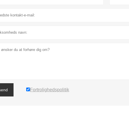
Fortrolighedspolitik
send