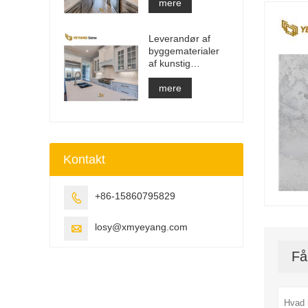
Bordplade &
mere
Forfængelighed
Top & Work Top
Leverandør af
Slab
byggematerialer
af kunstig
kvartssten med
fast overflade
mere
Kontakt
+86-15860795829

losy@xmyeyang.com

Få