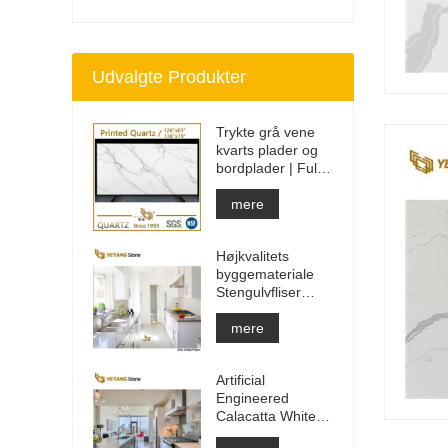
Udvalgte Produkter
Trykte grå vene
kvarts plader og
bordplader | Fuldt
trykt kvarts PQ005
mere
Højkvalitets
byggemateriale
Stengulvfliser
lysegrå projekter
mere
Artificial
Engineered
Calacatta White
Quartz Stone