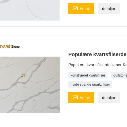

Email
detaljer
Populære kvartsfliserde
Populære kvartsfliserdesigner Ko
konstrueret kvartsfliser
gulfstone
hvide sparkle quartz fliser

Email
detaljer