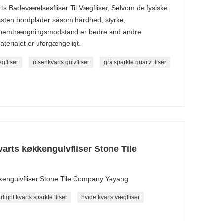
ts Badeværelsesfliser Til Vægfliser, Selvom de fysiske
ssten bordplader såsom hårdhed, styrke,
nemtrængningsmodstand er bedre end andre
aterialet er uforgængeligt.
gfliser
rosenkvarts gulvfliser
grå sparkle quartz fliser
arts køkkengulvfliser Stone Tile
kengulvfliser Stone Tile Company Yeyang
rlight kvarts sparkle fliser
hvide kvarts vægfliser