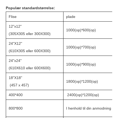
Populær standardstørrelse:
Flise
plade
12"x12"
1000(op)*600(op)
(305X305 eller 300X300)
24"X12"
1000(op)*700(op)
(610X305 eller 600X300)
24"x24"
1000(op)*900(op)
(610X610 eller 600X600)
18"X18"
1800(op)*1200(op)
(457 x 457)
400*400
2400(op)*1200(op)
800*800
I henhold til din anmodning