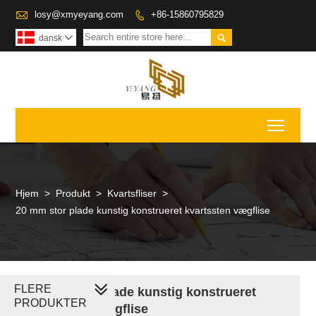

losy@xmyeyang.com
+86-15860795829


dansk

Toggl
Hjem
>
Produkt
>
Kvartsfliser
>
20 mm stor plade kunstig konstrueret kvartssten vægflise
FLERE
20 mm stor plade kunstig konstrueret
PRODUKTER
kvartssten vægflise