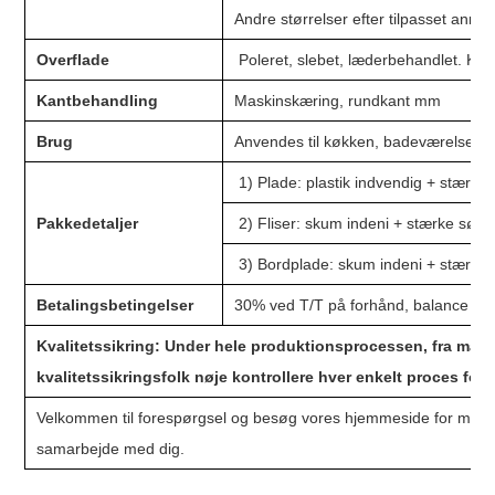
Andre størrelser efter tilpasset anmo
Overflade
Poleret, slebet, læderbehandlet. Krys
Kantbehandling
Maskinskæring, rundkant mm
Brug
Anvendes til køkken, badeværelse, v
1) Plade: plastik indvendig + stærkt
Pakkedetaljer
2) Fliser: skum indeni + stærke sød
3) Bordplade: skum indeni + stærke 
Betalingsbetingelser
30% ved T/T på forhånd, balance ved
Kvalitetssikring:
Under hele produktionsprocessen, fra materia
kvalitetssikringsfolk nøje kontrollere hver enkelt proces for 
Velkommen til forespørgsel og besøg vores hjemmeside for mere pr
samarbejde med dig.