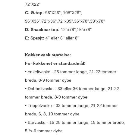
72"X22"
C: Ø-top:
96"X26", 108"X26",
96"X36",72''x36",72''x39",36"x78",39"x78"
D: Snackbar top:
12"x78",15"x78"
E: Sprøjt:
4'' eller 6'' eller 8''
Køkkenvask størrelse:
For køkkenet er standardmål:
• enkeltvaske - 25 tommer lange, 21-22 tommer
brede, 8-9 tommer dybe
• Dobbeltvaske - 33 eller 36 tommer lange, 21-22
tommer brede, 8-9 tommer dybe
• Trippelvaske - 33 tommer lange, 21-22 tommer
brede, 6, 8, 10 tommer dybe
• Barvaske - 15-25 tommer lange, 15 tommer brede,
5 ½-6 tommer dybe