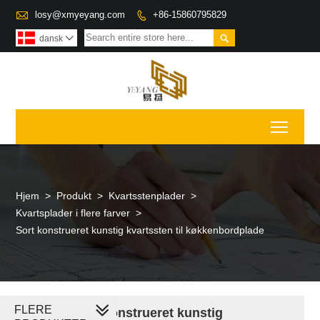

losy@xmyeyang.com
+86-15860795829


dansk

Toggl
Hjem
>
Produkt
>
Kvartsstenplader
>
Kvartsplader i flere farver
>
Sort konstrueret kunstig kvartssten til køkkenbordplade
FLERE
Sort konstrueret kunstig