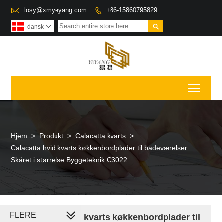

losy@xmyeyang.com
+86-15860795829


dansk

Toggl
Hjem
>
Produkt
>
Calacatta kvarts
>
Calacatta hvid kvarts køkkenbordplader til badeværelser
Skåret i størrelse Byggeteknik C3022
FLERE
Calacatta hvid kvarts køkkenbordplader til