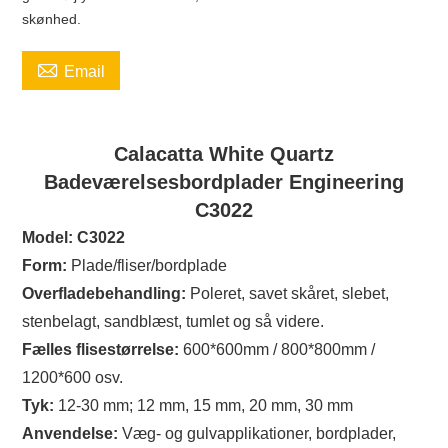
skønhed.

Email
Calacatta White Quartz
Badeværelsesbordplader Engineering
C3022
Model: C3022
Form:
Plade/fliser/bordplade
Overfladebehandling:
Poleret, savet skåret, slebet,
stenbelagt, sandblæst, tumlet og så videre.
Fælles flisestørrelse:
600*600mm / 800*800mm /
1200*600 osv.
Tyk:
12-30 mm; 12 mm, 15 mm, 20 mm, 30 mm
Anvendelse:
Væg- og gulvapplikationer, bordplader,