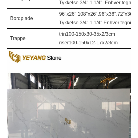
Tykkelse 3/4",1 1/4" Enhver tegning
96"x26",108"x26",96"x36",72"x36",
Bordplade
Tykkelse 3/4",1 1/4" Enhver tegning
trin100-150x30-35x2/3cm
Trappe
riser100-150x12-17x2/3cm