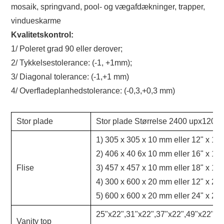
mosaik, springvand, pool- og vægafdækninger, trapper,
vindueskarme
Kvalitetskontrol:
1/ Poleret grad 90 eller derover;
2/ Tykkelsestolerance: (-1, +1mm);
3/ Diagonal tolerance: (-1,+1 mm)
4/ Overfladeplanhedstolerance: (-0,3,+0,3 mm)
Stor plade
Stor plade Størrelse 2400 upx1200u
1) 305 x 305 x 10 mm eller 12" x 12"
2) 406 x 40 6x 10 mm eller 16" x 16"
Flise
3) 457 x 457 x 10 mm eller 18" x 18"
4) 300 x 600 x 20 mm eller 12" x 24"
5) 600 x 600 x 20 mm eller 24" x 24"
25"x22",31"x22",37"x22",49"x22",61
Vanity top