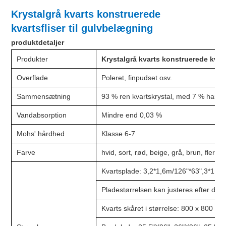
Krystalgrå kvarts konstruerede
kvartsfliser til gulvbelægning
produktdetaljer
Produkter
Krystalgrå kvarts konstruerede kvart
Overflade
Poleret, finpudset osv.
Sammensætning
93 % ren kvartskrystal, med 7 % harpik
Vandabsorption
Mindre end 0,03 %
Mohs' hårdhed
Klasse 6-7
Farve
hvid, sort, rød, beige, grå, brun, flerfa
Kvartsplade: 3,2*1,6m/126"*63",3*1,4m,
Pladestørrelsen kan justeres efter det
Kvarts skåret i størrelse: 800 x 800