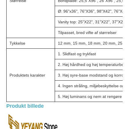
Størrelse
Bordplade: 25,5"X96", 26"X96", 25,5"X
Ø: 96"x36", 76"X36", 98"X42", 76"X42"
Vanity top: 25"X22", 31"X22", 37"X22"
Tilpasset, bred vifte af størrelser
Tykkelse
12 mm, 15 mm, 18 mm, 20 mm, 25 m
1. Slidfast og trykfast
2. Høj hårdhed og høj temperaturbes
Produktets karakter
3. Høj syre-base modstand og korros
4. Ingen stråling, miljøbeskyttelse og 
5. Høj luminans og nem at rengøre
Produkt billede