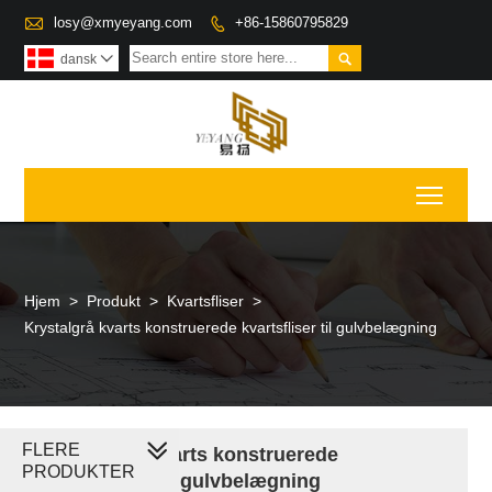

losy@xmyeyang.com
+86-15860795829


dansk

Toggl
Hjem
>
Produkt
>
Kvartsfliser
>
Krystalgrå kvarts konstruerede kvartsfliser til gulvbelægning
FLERE
Krystalgrå kvarts konstruerede
PRODUKTER
kvartsfliser til gulvbelægning