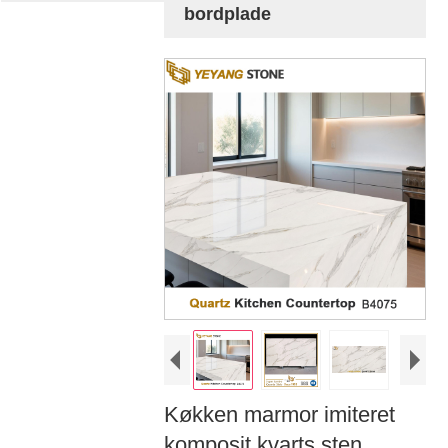
bordplade
Køkken marmor imiteret
komposit kvarts sten