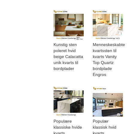
Kunstig sten
Menneskeskabte
poleret hvid
kvartssten til
beige Calacatta
kvarts Vanity
unik kvarts til
Top Quartz
bordplader
bordplade
Engros
Populære
Populær
klassiske hvide
klassisk hvid
kvarts
kvarts