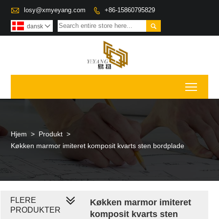

losy@xmyeyang.com
+86-15860795829


dansk

Toggl
Hjem
>
Produkt
>
Køkken marmor imiteret komposit kvarts sten bordplade
FLERE
Køkken marmor imiteret
PRODUKTER
komposit kvarts sten