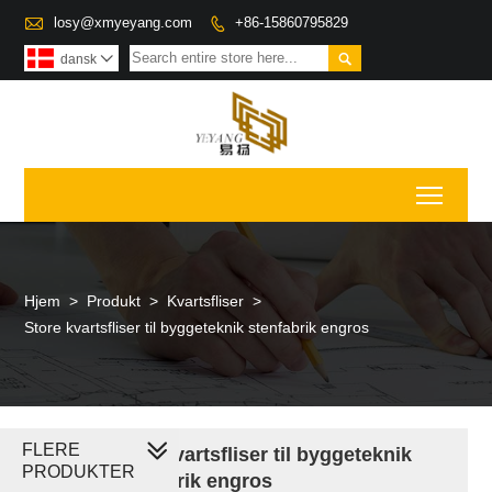

losy@xmyeyang.com
+86-15860795829


dansk

Toggl
Hjem
>
Produkt
>
Kvartsfliser
>
Store kvartsfliser til byggeteknik stenfabrik engros
FLERE
Store kvartsfliser til byggeteknik
PRODUKTER
stenfabrik engros