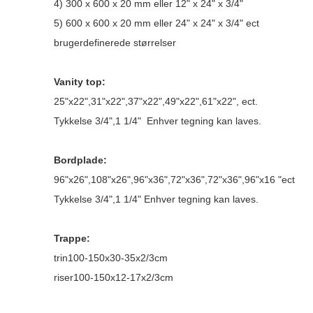
4) 300 x 600 x 20 mm eller 12" x 24" x 3/4"
5) 600 x 600 x 20 mm eller 24" x 24" x 3/4" ect
brugerdefinerede størrelser
Vanity top:
25"x22",31"x22",37"x22",49"x22",61"x22", ect.
Tykkelse 3/4",1 1/4" Enhver tegning kan laves.
Bordplade:
96"x26",108"x26",96"x36",72"x36",72"x36",96"x16 "ect
Tykkelse 3/4",1 1/4" Enhver tegning kan laves.
Trappe:
trin100-150x30-35x2/3cm
riser100-150x12-17x2/3cm