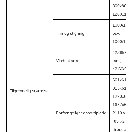
800x800x
1200x120
1000/110
Trin og stigning
os
1000/1100
42/66/92x
Vinduskarm
42/66/92/
661x610 
915x610 
Tilgængelig størrelse:
1220x610 
1677x610 
Forfængelighedsbordplade
2110 x 6
(83"x
Bredde til 