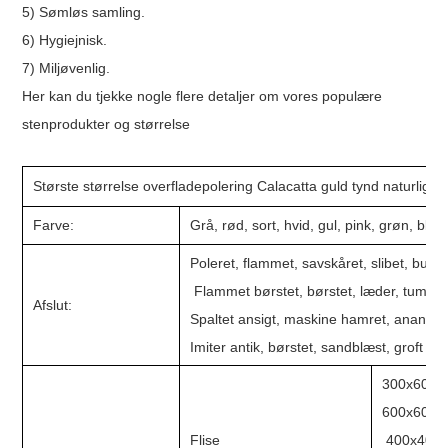
5) Sømløs samling.
6) Hygiejnisk.
7) Miljøvenlig.
Her kan du tjekke nogle flere detaljer om vores populære
stenprodukter og størrelse
Største størrelse overfladepolering Calacatta guld tynd naturlig k
Farve:
Grå, rød, sort, hvid, gul, pink, grøn, blå,
Poleret, flammet, savskåret, slibet, busha
Flammet børstet, børstet, læder, tumlet
Afslut:
Spaltet ansigt, maskine hamret, ananas
Imiter antik, børstet, sandblæst, groft 
300x600x
600x600x
Flise
400x400x