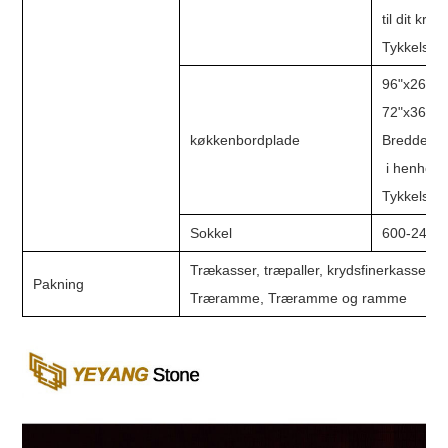
til 
Tykkelse: 
96"x26", 1
72"x36",7
køkkenbordplade
Bredde til 
i henhold t
Tykkelse: 
Sokkel
600-2440
Trækasser, træpaller, krydsfinerkasser og
Pakning
Træramme, Træramme og ramme