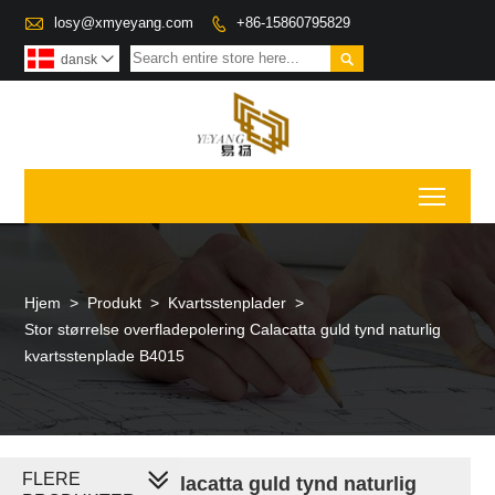

losy@xmyeyang.com
+86-15860795829


dansk

Toggl
Hjem
>
Produkt
>
Kvartsstenplader
>
Stor størrelse overfladepolering Calacatta guld tynd naturlig
kvartsstenplade B4015
FLERE
Polering af Calacatta guld tynd naturlig