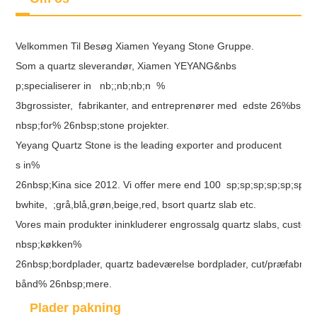
Velkommen Til Besøg Xiamen Yeyang Stone Gruppe.
Som a quartz sleverandør, Xiamen YEYANG&nbs
p;specialiserer in nb;;nb;nb;n %
3bgrossister, fabrikanter, and entreprenører med edste 26%bsp 2
nbsp;for% 26nbsp;stone projekter.
Yeyang Quartz Stone is the leading exporter and producent %3
s in%
26nbsp;Kina sice 2012. Vi offer mere end 100 sp;sp;sp;sp;sp;sp;s
bwhite, ;grå,blå,grøn,beige,red, bsort quartz slab etc.
Vores main produkter ininkluderer engrossalg quartz slabs, cust
nbsp;køkken%
26nbsp;bordplader, quartz badeværelse bordplader, cut/præfabrike
bånd% 26nbsp;mere.
Plader pakning