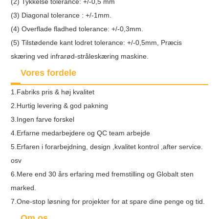
(2) Tykkelse tolerance: +/-0,5 mm
(3) Diagonal tolerance : +/-1mm.
(4) Overflade fladhed tolerance: +/-0,3mm.
(5) Tilstødende kant lodret tolerance: +/-0,5mm, Præcis
skæring ved infrarød-stråleskæring maskine.
Vores fordele
1.Fabriks pris & høj kvalitet
2.Hurtig levering & god pakning
3.Ingen farve forskel
4.Erfarne medarbejdere og QC team arbejde
5.Erfaren i forarbejdning, design ,kvalitet kontrol ,after service.
osv
6.Mere end 30 års erfaring med fremstilling og Globalt sten
marked.
7.One-stop løsning for projekter for at spare dine penge og tid.
Om os