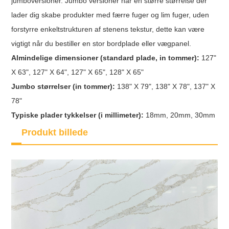
jumboversioner. Jumbo versioner har en større størrelse der
lader dig skabe produkter med færre fuger og lim fuger, uden
forstyrre enkeltstrukturen af stenens tekstur, dette kan være
vigtigt når du bestiller en stor bordplade eller vægpanel.
Almindelige dimensioner (standard plade, in tommer):
127"
X 63", 127" X 64", 127" X 65", 128" X 65"
Jumbo størrelser (in tommer):
138" X 79", 138" X 78", 137" X
78"
Typiske plader tykkelser (i millimeter):
18mm, 20mm, 30mm
Produkt billede