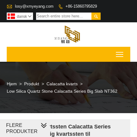

losy@xmyeyang.com
+86-15860795829


dansk

Toggl
Hjem
>
Produkt
>
Calacatta kvarts
>
Low Silica Quartz Stone Calacatta Series Big Slab NT362
FLERE
Lav silica kvartssten Calacatta Series
PRODUKTER
udviklet kunstig kvartssten til