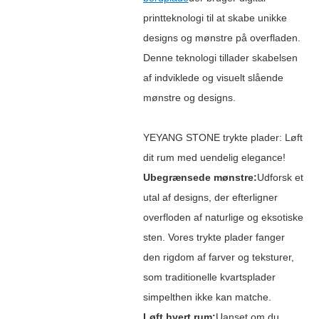
printteknologi til at skabe unikke
designs og mønstre på overfladen.
Denne teknologi tillader skabelsen
af ​​indviklede og visuelt slående
mønstre og designs.
YEYANG STONE trykte plader: Løft
dit rum med uendelig elegance!
Ubegrænsede mønstre:
Udforsk et
utal af designs, der efterligner
overfloden af ​​naturlige og eksotiske
sten. Vores trykte plader fanger
den rigdom af farver og teksturer,
som traditionelle kvartsplader
simpelthen ikke kan matche.
Løft hvert rum:
Uanset om du