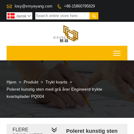

losy@xmyeyang.com
+86-15860795829


dansk

Toggl
Hjem
>
Produkt
>
Trykt kvarts
>
Poleret kunstig sten med grå årer Engineerd trykte
kvartsplader PQ004
FLERE
Poleret kunstig sten