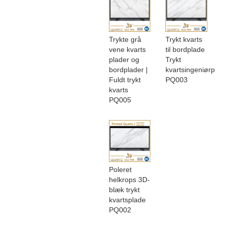
Trykte grå
Trykt kvarts
vene kvarts
til bordplade
plader og
Trykt
bordplader |
kvartsingeniørplad
Fuldt trykt
PQ003
kvarts
PQ005
Poleret
helkrops 3D-
blæk trykt
kvartsplade
PQ002