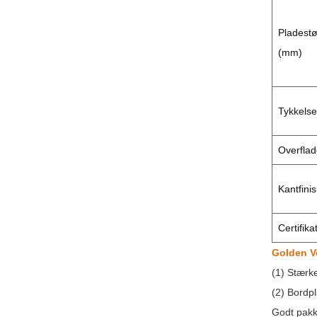
Pladestø
(mm)
Tykkelse
Overflad
Kantfini
Certifika
Golden Ve
(1) Stærke
(2) Bordp
Godt pakke