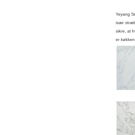
Yeyang Sto
især stræb
sikre, at 
er køkkenb