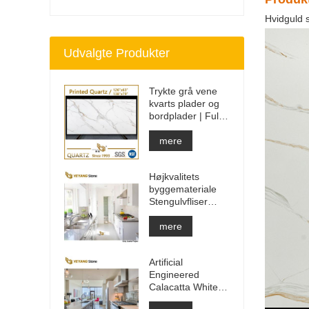
Hvidguld s
Udvalgte Produkter
Trykte grå vene
kvarts plader og
bordplader | Fuldt
trykt kvarts PQ005
mere
Højkvalitets
byggemateriale
Stengulvfliser
lysegrå projekter
mere
Artificial
Engineered
Calacatta White
Quartz Stone