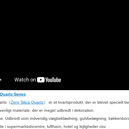
i Quartz Series
kvarts（
Zero Silica Quartz
） er et kvartsprodukt, der er blevet specielt beh
øvenligt materiale, der er meget udbredt i dekoration.
e: Udbredt som indvendig vægbeklædning, gulvbelægning, køkkenbor
e i supermarkedscentre, lufthavn, hotel og lejligheder osv.