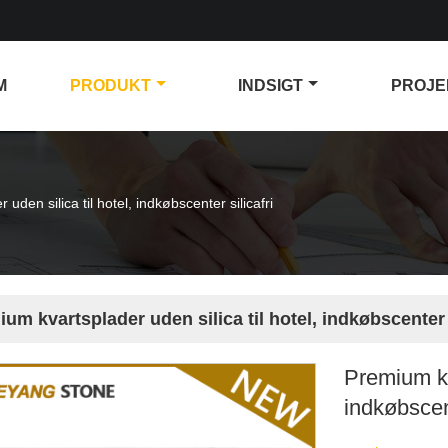
M
PRODUKT
INDSIGT
PROJE
uden silica til hotel, indkøbscenter silicafri
um kvartsplader uden silica til hotel, indkøbscenter s
Premium kva
indkøbscent