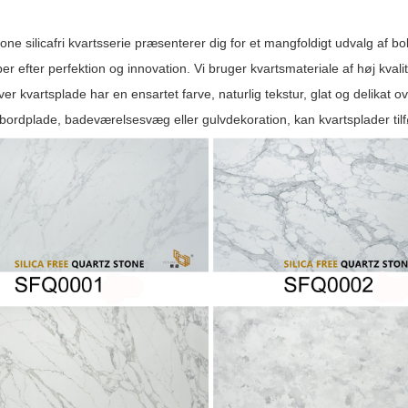
ne silicafri kvartsserie præsenterer dig for et mangfoldigt udvalg af bol
er efter perfektion og innovation. Vi bruger kvartsmateriale af høj kval
hver kvartsplade har en ensartet farve, naturlig tekstur, glat og delika
ordplade, badeværelsesvæg eller gulvdekoration, kan kvartsplader tilfø