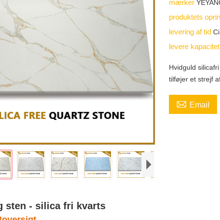
mærker
YEYAN
produktets opri
levering af tid
Ci
levere kapacite
Hvidguld silicaf
tilføjer et strej

Email
 sten - silica fri kvarts
toversigt