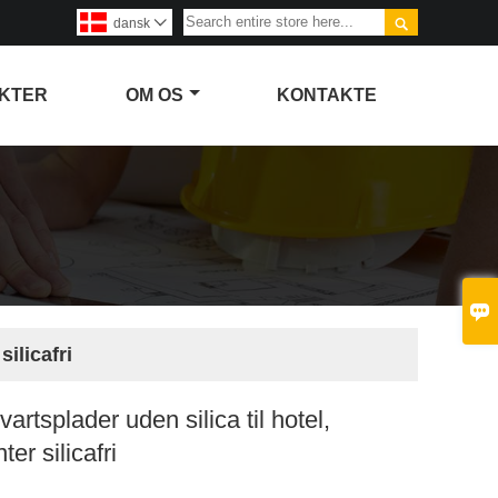

dansk

KTER
OM OS
KONTAKTE

ilicafri
rtsplader uden silica til hotel,
er silicafri