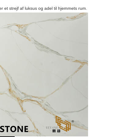
er et strejf af luksus og adel til hjemmets rum.