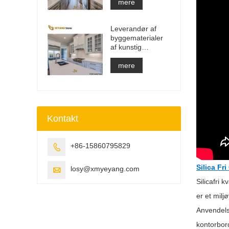
Bordplade &
mere
Forfængelighed
Top & Work Top
Leverandør af
Slab
byggematerialer
af kunstig
kvartssten med
fast overflade
mere
Kontakt
+86-15860795829

Silica Fr
losy@xmyeyang.com

Silicafri 
er et milj
Anvendels
kontorbord