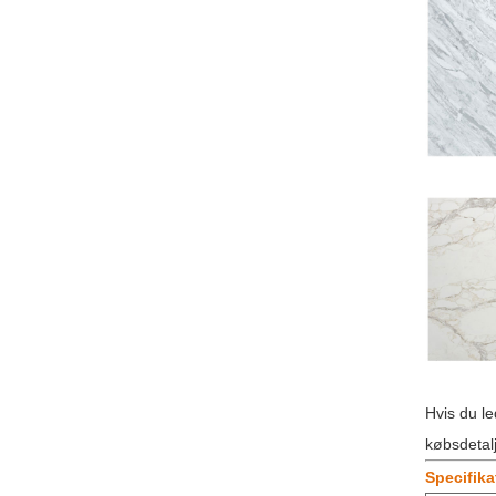
Hvis du le
købsdetalj
Specifika