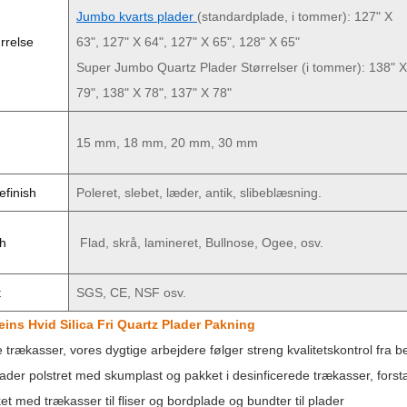
Jumbo kvarts plader
(standardplade, i tommer): 127" X
rrelse
63", 127" X 64", 127" X 65", 128" X 65"
Super Jumbo Quartz Plader Størrelser (i tommer): 138" X
79", 138" X 78", 137" X 78"
15 mm, 18 mm, 20 mm, 30 mm
efinish
Poleret, slebet, læder, antik, slibeblæsning.
sh
Flad, skrå, lamineret, Bullnose, Ogee, osv.
t
SGS, CE, NSF osv.
ins Hvid Silica Fri Quartz Plader Pakning
 trækasser, vores dygtige arbejdere følger streng kvalitetskontrol fra b
lader polstret med skumplast og pakket i desinficerede trækasser, fors
t med trækasser til fliser og bordplade og bundter til plader