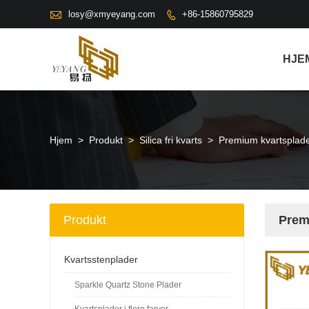

losy@xmyeyang.com
+86-15860795829

HJE
Hjem
>
Produkt
>
Silica fri kvarts
>
Premium kvartsplader 
Produkt
Premi
Kvartsstenplader
Sparkle Quartz Stone Plader
Kvartsplader i flere farver