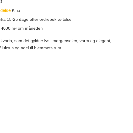
G
ndelse
Kina
rka 15-25 dage efter ordrebekræftelse
t
4000 m² om måneden
ri kvarts, som det gyldne lys i morgensolen, varm og elegant,
f af luksus og adel til hjemmets rum.