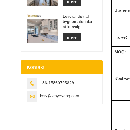
Bordplade &
mere
Forfængelighed
Størrels
Top & Work Top
Leverandør af
Slab
byggematerialer
af kunstig
kvartssten med
fast overflade
mere
Farve:
MOQ:
Kontakt
Kvalite
+86-15860795829

losy@xmyeyang.com
