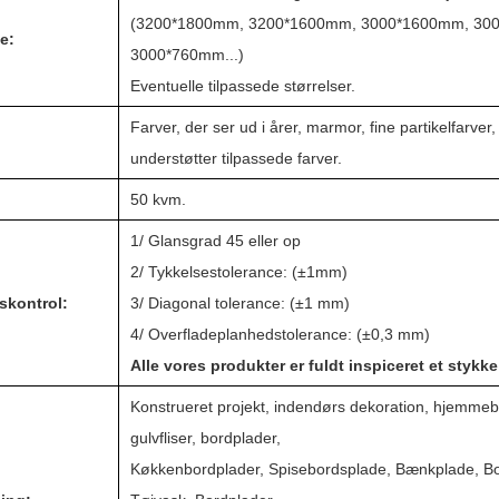
(3200*1800mm, 3200*1600mm, 3000*1600mm, 300
e:
3000*760mm...)
Eventuelle tilpassede størrelser.
Farver, der ser ud i årer, marmor, fine partikelfarver
understøtter tilpassede farver.
50 kvm.
1/ Glansgrad 45 eller op
2/ Tykkelsestolerance: (±1mm)
tskontrol:
3/ Diagonal tolerance: (±1 mm)
4/ Overfladeplanhedstolerance: (±0,3 mm)
Alle vores produkter er fuldt inspiceret et stykke
Konstrueret projekt, indendørs dekoration, hjemme
gulvfliser, bordplader,
Køkkenbordplader, Spisebordsplade, Bænkplade, B