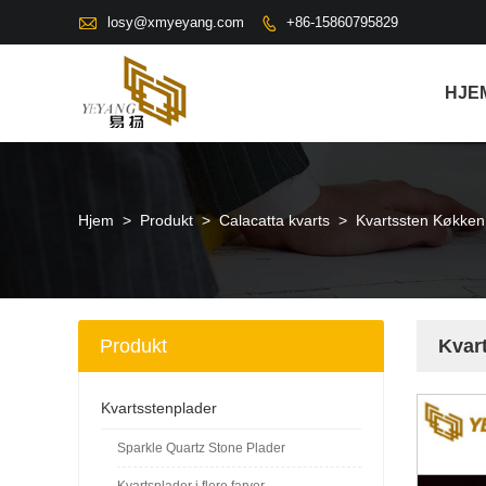

losy@xmyeyang.com
+86-15860795829

HJE
Hjem
>
Produkt
>
Calacatta kvarts
>
Kvartssten Køkken
Produkt
Kvar
Kvartsstenplader
Sparkle Quartz Stone Plader
Kvartsplader i flere farver