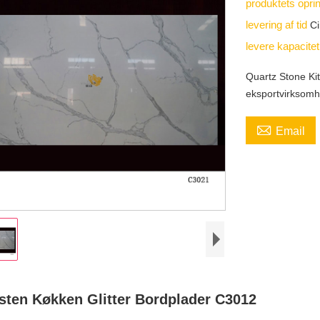
produktets opri
levering af tid
Ci
levere kapacite
Quartz Stone Ki
eksportvirksomhe

Email
sten Køkken Glitter Bordplader C3012