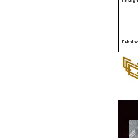
Ansøgn
Paknin