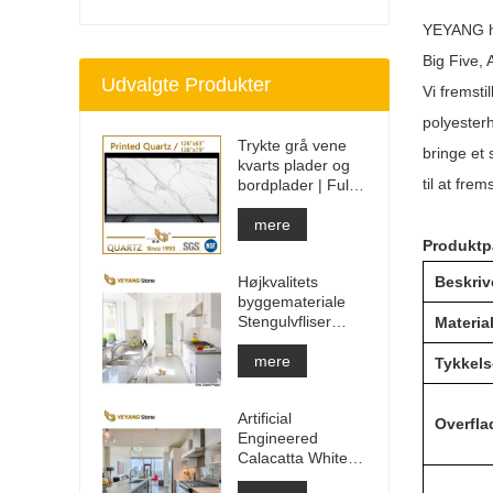
YEYANG ha
Big Five,
Udvalgte Produkter
Vi fremsti
polyester
Trykte grå vene
bringe et 
kvarts plader og
til at frem
bordplader | Fuldt
trykt kvarts PQ005
mere
Produktp
Højkvalitets
Beskriv
byggemateriale
Stengulvfliser
Materia
lysegrå projekter
mere
Tykkels
Artificial
Overfla
Engineered
Calacatta White
Quartz Stone