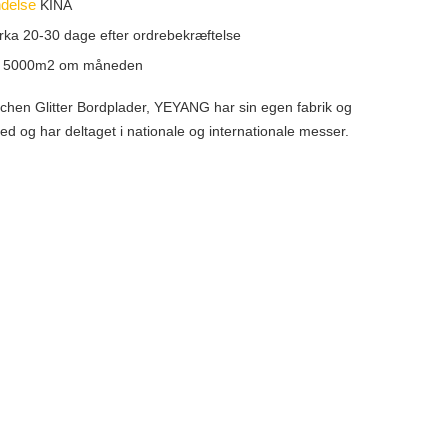
ndelse
KINA
rka 20-30 dage efter ordrebekræftelse
t
5000m2 om måneden
tchen Glitter Bordplader, YEYANG har sin egen fabrik og
d og har deltaget i nationale og internationale messer.