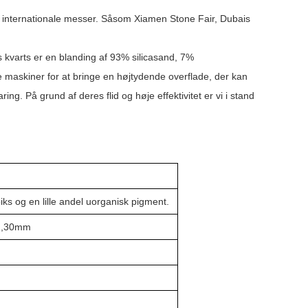
g internationale messer. Såsom Xiamen Stone Fair, Dubais
es kvarts er en blanding af 93% silicasand, 7%
e maskiner for at bringe en højtydende overflade, der kan
ng. På grund af deres flid og høje effektivitet er vi i stand
s og en lille andel uorganisk pigment.
m,30mm