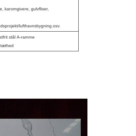
, karomgivere, gulvfliser,
hedsprojekt/lufthavnsbygning.osv.
tfrit stål A-ramme
dtæthed