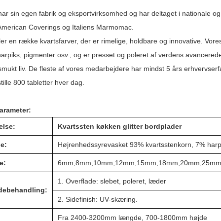
r sin egen fabrik og eksportvirksomhed og har deltaget i nationale o
 American Coverings og Italiens Marmomac.
ller en række kvartsfarver, der er rimelige, holdbare og innovative. Vor
harpiks, pigmenter osv., og er presset og poleret af verdens avancered
smukt liv. De fleste af vores medarbejdere har mindst 5 års erhvervserfari
stille 800 tabletter hver dag.
arameter:
else:
Kvartssten køkken glitter bordplader
le:
Højrenhedssyrevasket 93% kvartsstenkorn, 7% harpik
e:
6mm,8mm,10mm,12mm,15mm,18mm,20mm,25m
1. Overflade: slebet, poleret, læder
debehandling:
2. Sidefinish: UV-skæring.
Fra 2400-3200mm længde, 700-1800mm højde