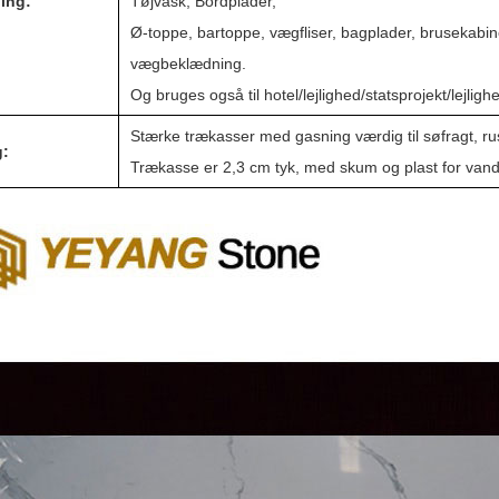
ing:
Tøjvask, Bordplader,
Ø-toppe, bartoppe, vægfliser, bagplader, brusekabine
vægbeklædning.
Og bruges også til hotel/lejlighed/statsprojekt/lejlig
Stærke trækasser med gasning værdig til søfragt, rus
g:
Trækasse er 2,3 cm tyk, med skum og plast for van