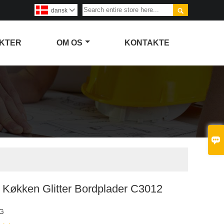

dansk

KTER
OM OS
KONTAKTE

 Køkken Glitter Bordplader C3012
G