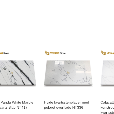
 Panda White Marble
Hvide kvartsstenplader med
Calacatt
uartz Slab NT417
poleret overflade NT336
konstru
kvartss