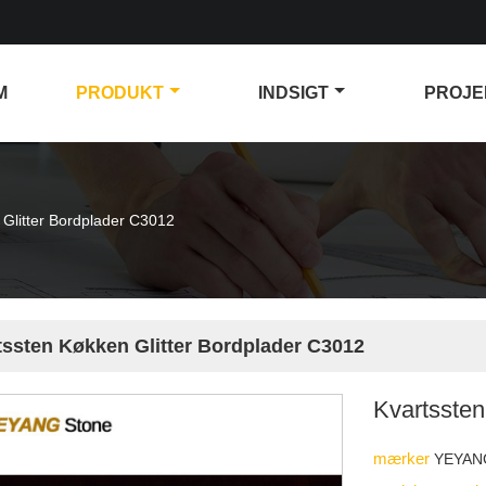
M
PRODUKT
INDSIGT
PROJE
 Glitter Bordplader C3012
tssten Køkken Glitter Bordplader C3012
Kvartssten
mærker
YEYAN