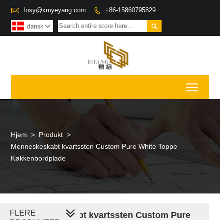

losy@xmyeyang.com
+86-15860795829


dansk

Toggl
Hjem
>
Produkt
>
Menneskeskabt kvartssten Custom Pure White Toppe
Køkkenbordplade
FLERE
Menneskeskabt kvartssten Custom Pure