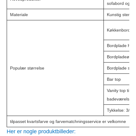
sofabord og ba
Materiale
Kunstig sten (k
Køkkenbordpl
Bordplade hal
Bordpladeø:
Populær størrelse
Bordplade sna
Bar top
Vanity top til
badeværelset
Tykkelse: 3/4"
tilpasset kvartsfarve og farvematchningsservice er velkomne
Her er nogle produktbilleder: