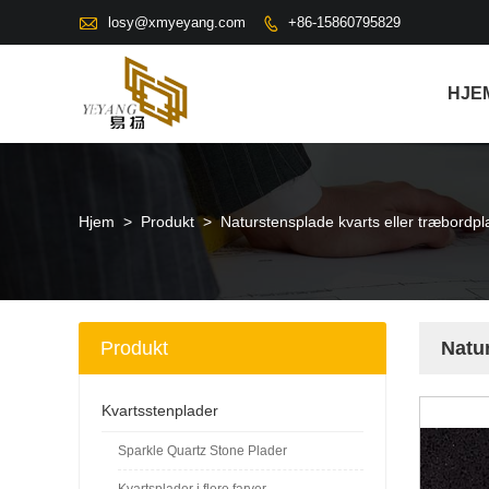

losy@xmyeyang.com
+86-15860795829

HJE
Hjem
>
Produkt
>
Naturstensplade kvarts eller træbordpl
Produkt
Natur
Kvartsstenplader
Sparkle Quartz Stone Plader
Kvartsplader i flere farver