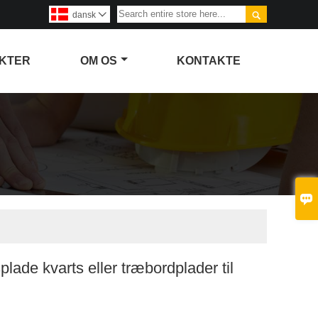

dansk

KTER
OM OS
KONTAKTE

plade kvarts eller træbordplader til