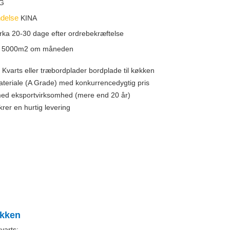
G
ndelse
KINA
rka 20-30 dage efter ordrebekræftelse
t
5000m2 om måneden
Kvarts eller træbordplader bordplade til køkken
materiale (A Grade) med konkurrencedygtig pris
 med eksportvirksomhed (mere end 20 år)
krer en hurtig levering
økken
kvarts
: