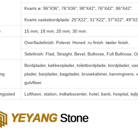
Kvarts ø:
96"X36", 76"X36", 98"X42", 76"X42", 86"X42".
Kvarts vaskebordplade:
25"X22", 31"X22", 37"X22", 49"X2
e
15 mm, 18 mm, 20 mm, 30 mm.
Overfladefinish: Poleret. Honed .ru finish. læder finish.
Sidefinish: Flad, Straight, Bevel, Bullnose, Full Bullnose, 
Bordplader, køkkenplader, toiletbordplade, bordplader, va
ng
plader, barplader, bagplader, brusekabiner, karomgivere,
gulvfliser
ngssted
Lufthavn, station, indkøbscenter, hotel, bank, hospital, lej