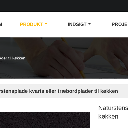
M
PRODUKT
INDSIGT
PROJE
ader til køkken
stensplade kvarts eller træbordplader til køkken
Naturstens
køkken