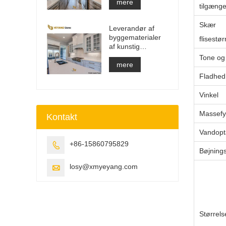
Bordplade &
mere
tilgæn
Forfængelighed
Top & Work Top
Skær
Leverandør af
Slab
byggematerialer
flisestør
af kunstig
kvartssten med
Tone og 
fast overflade
mere
Fladhed
Vinkel
Massefy
Kontakt
Vandopt
+86-15860795829

Bøjning
losy@xmyeyang.com

Størrels