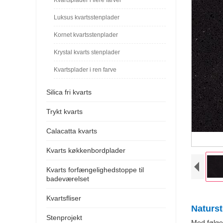
Luksus kvartsstenplader
Kornet kvartsstenplader
Krystal kvarts stenplader
Kvartsplader i ren farve
Silica fri kvarts
Trykt kvarts
Calacatta kvarts
Kvarts køkkenbordplader
Kvarts forfængelighedstoppe til
badeværelset
Kvartsfliser
Naturst
Stenprojekt
Med følgen