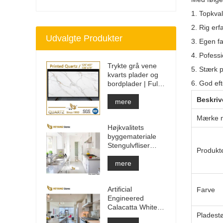
1. Topkva
2. Rig er
Udvalgte Produkter
3. Egen fa
4. Pofessi
Trykte grå vene
5. Stærk 
kvarts plader og
6. God ef
bordplader | Fuldt
trykt kvarts PQ005
Beskriv
mere
Mærke 
Højkvalitets
byggemateriale
Stengulvfliser
Produkt
lysegrå projekter
mere
Artificial
Farve
Engineered
Calacatta White
Pladestø
Quartz Stone