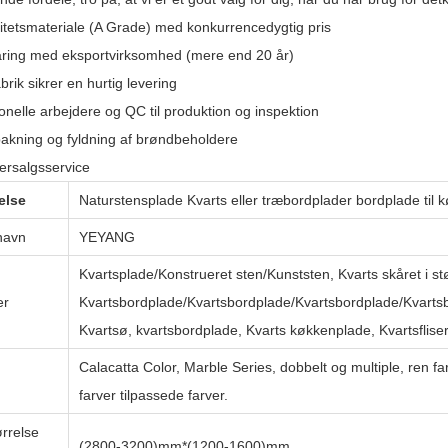
litetsmateriale (A Grade) med konkurrencedygtig pris
faring med eksportvirksomhed (mere end 20 år)
brik sikrer en hurtig levering
onelle arbejdere og QC til produktion og inspektion
pakning og fyldning af brøndbeholdere
tersalgsservice
else
Naturstensplade Kvarts eller træbordplader bordplade til 
navn
YEYANG
Kvartsplade/Konstrueret sten/Kunststen, Kvarts skåret i st
er
Kvartsbordplade/Kvartsbordplade/Kvartsbordplade/Kvarts
Kvartsø, kvartsbordplade, Kvarts køkkenplade, Kvartsfliser 
Calacatta Color, Marble Series, dobbelt og multiple, ren far
farver tilpassede farver.
rrelse
(2800-3200)mm*(1200-1600)mm