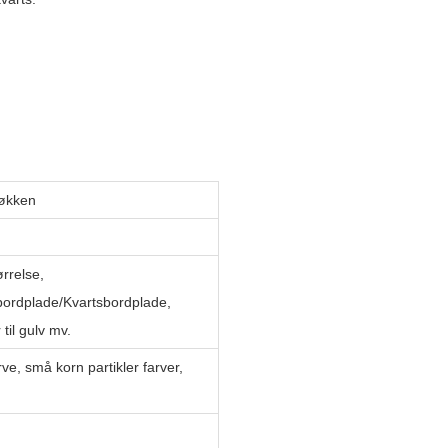
køkken
ørrelse,
bordplade/Kvartsbordplade,
til gulv mv.
ve, små korn partikler farver,