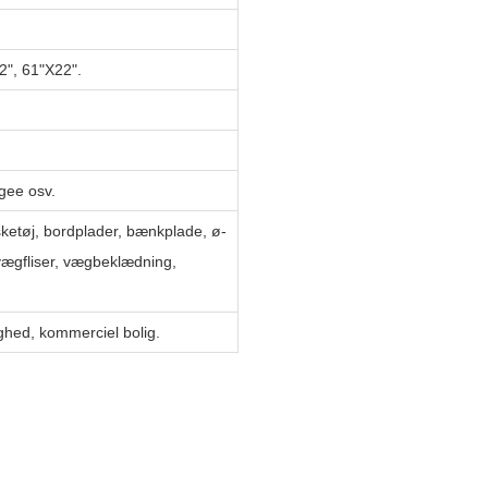
2", 61"X22".
Ogee osv.
sketøj, bordplader, bænkplade, ø-
 vægfliser, vægbeklædning,
lighed, kommerciel bolig.