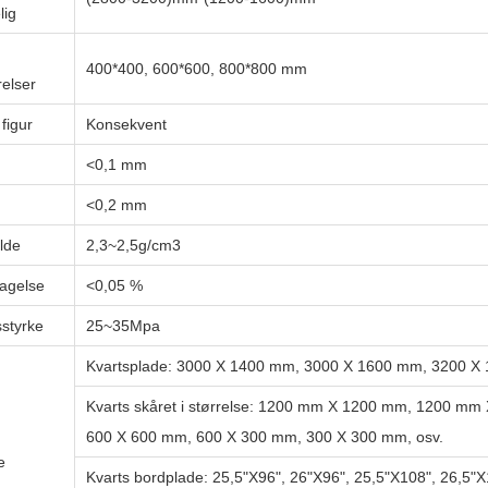
gelig
400*400, 600*600, 800*800 mm
relser
figur
Konsekvent
<0,1 mm
<0,2 mm
lde
2,3~2,5g/cm3
agelse
<0,05 %
sstyrke
25~35Mpa
Kvartsplade:
3000 X 1400 mm, 3000 X 1600 mm, 3200 X 
Kvarts skåret i størrelse:
1200 mm X 1200 mm, 1200 mm 
600 X 600 mm, 600 X 300 mm, 300 X 300 mm, osv.
e
Kvarts bordplade:
25,5"X96", 26"X96", 25,5"X108", 26,5"X