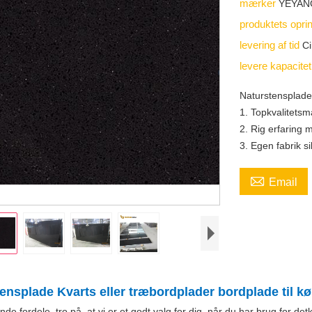
mærker
YEYAN
produktets opri
levering af tid
Ci
levere kapacite
Naturstensplade 
1. Topkvalitets
2. Rig erfaring
3. Egen fabrik si

Email
ensplade Kvarts eller træbordplader bordplade til k
de fordele, tro på, at vi er et godt valg for dig, når du har brug for det