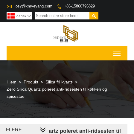

losy@xmyeyang.com
+86-15860795829


dansk

Toggl
Hjem
>
Produkt
>
Silica fri kvarts
>
Zero Silica Quartz poleret anti-ridsesten til køkken og
spisestue
FLERE
Zero Silica Quartz poleret anti-ridsesten til