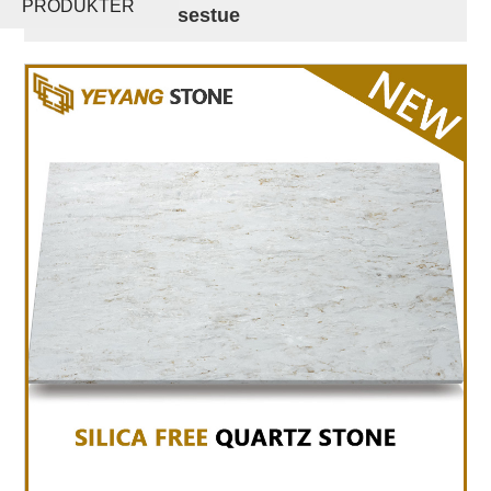
PRODUKTER
køkken og spisestue