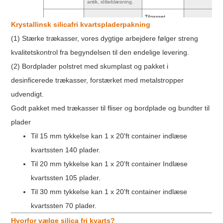
antik, slibeblæsning.
Tilpasset
Flad, skrå, lamineret,
Krystallinsk silicafri kvartspladerpakning
Kantfinish
service
Ja
Bullnose, Ogee, osv.
tilgængelig
(1) Stærke trækasser, vores dygtige arbejdere følger streng
kvalitetskontrol fra begyndelsen til den endelige levering.
Certifikat
SGS, CE, NSF osv.
Mohs hårdhed
7.5
(2) Bordplader polstret med skumplast og pakket i
desinficerede trækasser, forstærket med metalstropper
udvendigt.
Godt pakket med trækasser til fliser og bordplade og bundter til
plader
Til 15 mm tykkelse kan 1 x 20'ft container indlæse
kvartssten 140 plader.
Til 20 mm tykkelse kan 1 x 20'ft container Indlæse
kvartssten 105 plader.
Til 30 mm tykkelse kan 1 x 20'ft container indlæse
kvartssten 70 plader.
Hvorfor vælge silica fri kvarts?