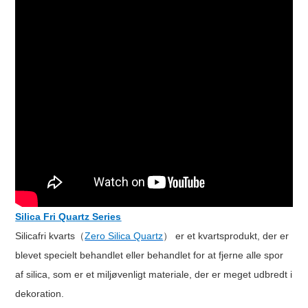
Silica Fri Quartz Series
Silicafri kvarts（
Zero Silica Quartz
） er et kvartsprodukt, der er
blevet specielt behandlet eller behandlet for at fjerne alle spor
af silica, som er et miljøvenligt materiale, der er meget udbredt i
dekoration.