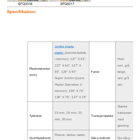
Specifikation:
Jumbo kvarts
plader
(standardplade,
i tommer): 127" X 63",
Hvid,
127" X 64", 127" X
sort, grå,
Pladestørrelse
65", 128" X 65"
Farve
beige,
(mm)
Super Jumbo Quartz
rød, grå
Plader Størrelser (i
osv.
tommer): 138" X 79",
138" X 78", 137" X 78"
Stærke
15 mm, 18 mm, 20
trækasser
Tykkelse
Transportpakke
mm, 30 mm
med
gasning
Poleret, slebet, læder,
Overfladefinish
Silica indhold
Nul silica